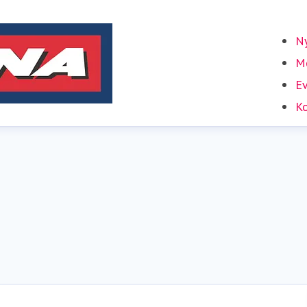
Ny
Me
E
Ko