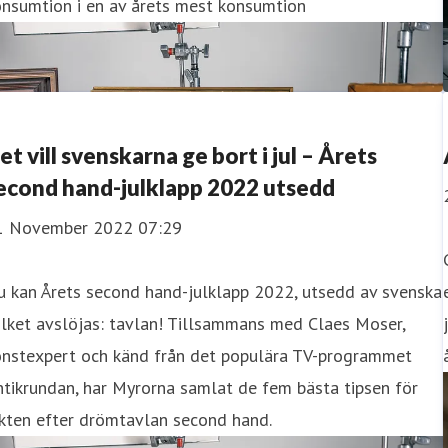
onsumtion i en av årets mest konsumtion
et vill svenskarna ge bort i jul – Årets
econd hand-julklapp 2022 utsedd
1 November 2022 07:29
u kan Årets second hand-julklapp 2022, utsedd av svenska
lket avslöjas: tavlan! Tillsammans med Claes Moser,
onstexpert och känd från det populära TV-programmet
tikrundan, har Myrorna samlat de fem bästa tipsen för
kten efter drömtavlan second hand.