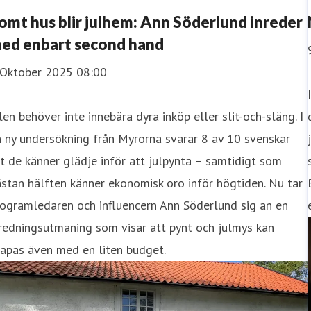
omt hus blir julhem: Ann Söderlund inreder
ed enbart second hand
 Oktober 2025 08:00
len behöver inte innebära dyra inköp eller slit-och-släng. I
 ny undersökning från Myrorna svarar 8 av 10 svenskar
t de känner glädje inför att julpynta – samtidigt som
stan hälften känner ekonomisk oro inför högtiden. Nu tar
ogramledaren och influencern Ann Söderlund sig an en
redningsutmaning som visar att pynt och julmys kan
apas även med en liten budget.