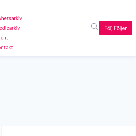
hetsarkiv
Sök i nyhetsrumm
diearkiv
Följ
Följer
vent
ntakt