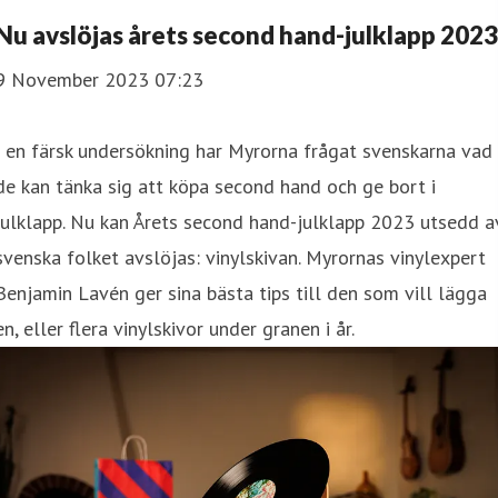
Nu avslöjas årets second hand-julklapp 2023
9 November 2023 07:23
I en färsk undersökning har Myrorna frågat svenskarna vad
de kan tänka sig att köpa second hand och ge bort i
julklapp. Nu kan Årets second hand-julklapp 2023 utsedd a
svenska folket avslöjas: vinylskivan. Myrornas vinylexpert
Benjamin Lavén ger sina bästa tips till den som vill lägga
en, eller flera vinylskivor under granen i år.