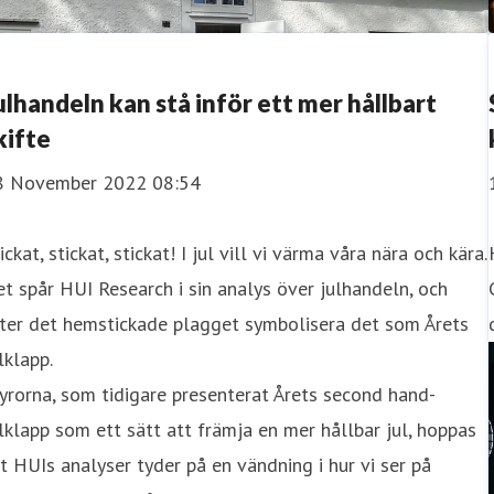
ulhandeln kan stå inför ett mer hållbart
kifte
8 November 2022 08:54
ickat, stickat, stickat! I jul vill vi värma våra nära och kära.
t spår HUI Research i sin analys över julhandeln, och
åter det hemstickade plagget symbolisera det som Årets
lklapp.
rorna, som tidigare presenterat Årets second hand-
lklapp som ett sätt att främja en mer hållbar jul, hoppas
t HUIs analyser tyder på en vändning i hur vi ser på