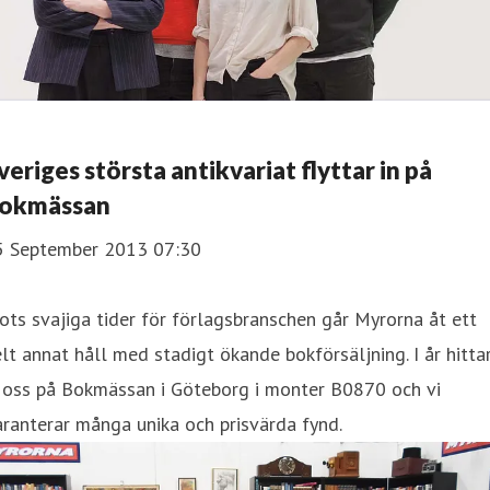
veriges största antikvariat flyttar in på
okmässan
5 September 2013 07:30
ots svajiga tider för förlagsbranschen går Myrorna åt ett
lt annat håll med stadigt ökande bokförsäljning. I år hitta
i oss på Bokmässan i Göteborg i monter B0870 och vi
ranterar många unika och prisvärda fynd.