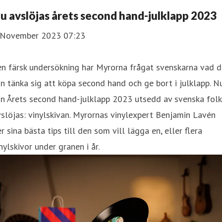
u avslöjas årets second hand-julklapp 2023
 November 2023 07:23
en färsk undersökning har Myrorna frågat svenskarna vad 
n tänka sig att köpa second hand och ge bort i julklapp. N
n Årets second hand-julklapp 2023 utsedd av svenska folk
slöjas: vinylskivan. Myrornas vinylexpert Benjamin Lavén
r sina bästa tips till den som vill lägga en, eller flera
nylskivor under granen i år.