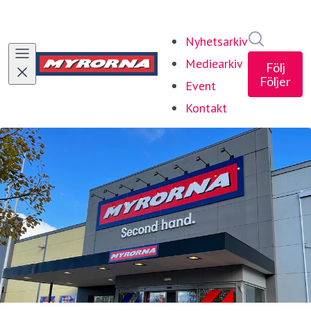
Sök i ny
Nyhetsarkiv
Mediearkiv
Följ
Följer
Event
Kontakt