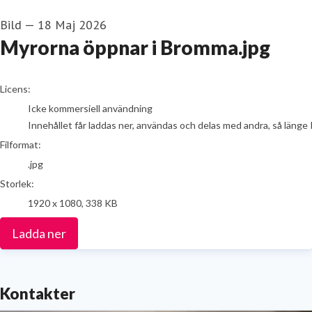
Bild
—
18 Maj 2026
Myrorna öppnar i Bromma.jpg
go to media item
Licens:
Icke kommersiell användning
Innehållet får laddas ner, användas och delas med andra, så länge 
Filformat:
.jpg
Storlek:
1920 x 1080, 338 KB
Ladda ner
Kontakter