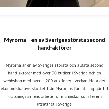
nna Östergren
resskontakt
Marknads- och kommunikationschef
nna.ostergren@myrorna.se
073-688 62 33
Myrorna – en av Sveriges största second
hand-aktörer
Myrorna är en av Sveriges största och äldsta second
hand-aktörer med över 30 butiker i Sverige och en
webbshop med över 1 200 auktioner i veckan. Hela det
ekonomiska överskottet från Myrornas försäljning går till
Frälsningsarméns arbete för människor som lever i
utsatthet i Sverige.